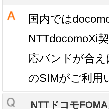
国内ではdocom
NTTdocomo
応バンドが合えばG
のSIMがご利
NTTドコモFO