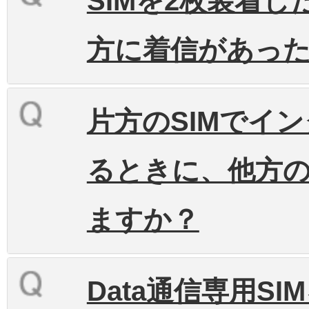
SIMを2枚装着
方に着信があっ
片方のSIMでイ
るときに、他方の
ますか？
Data通信専用S