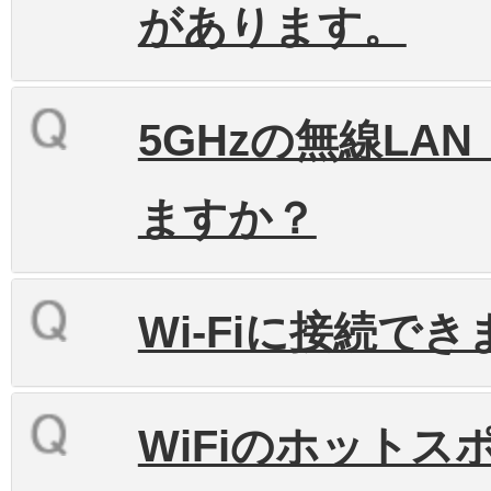
があります。
5GHzの無線LAN（
ますか？
Wi-Fiに接続で
WiFiのホット